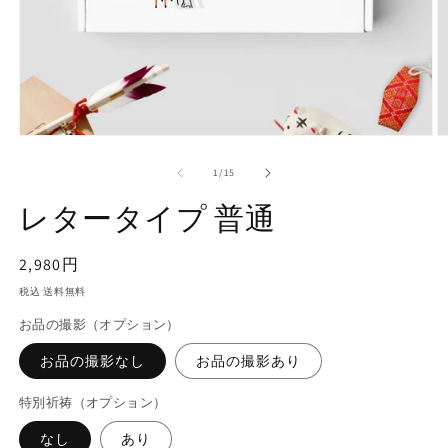
モ
ー
の
1
/
15
ダ
ル
レタータイプ 普通
で
メ
デ
通
2,980円
ィ
常
ア
税込 送料無料
(1)
(2
価
を
お品の撮影（オプション）
格
開
く
お品の撮影なし
お品の撮影あり
特別祈祷（オプション）
なし
あり