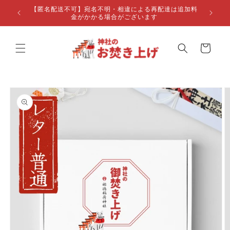
コンテ
【匿名配送不可】宛名不明・相違による再配達は追加料
ンツに
金がかかる場合がございます
進む
カ
ー
ト
商品情
報にス
キップ