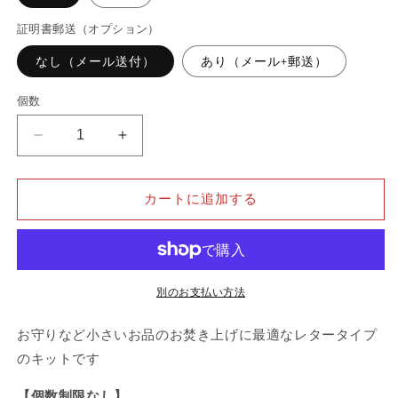
証明書郵送（オプション）
なし（メール送付）
あり（メール+郵送）
個数
レ
レ
タ
タ
ー
ー
カートに追加する
タ
タ
イ
イ
プ
プ
普
普
通
通
別のお支払い方法
の
の
お守りなど小さいお品のお焚き上げに最適なレタータイプ
数
数
量
量
のキットです
を
を
【個数制限なし】