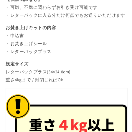
減
増
・可燃、不燃に関わらずお引き受け可能です
ら
や
す
す
・レターパックに入る分だけ何点でもお送りいただけます
お焚き上げキットの内容
・申込書
・お焚き上げシール
・レターパックプラス
規定サイズ
レターパックプラス(34×24.8cm)
重さ4kgまで / 封閉じればOK