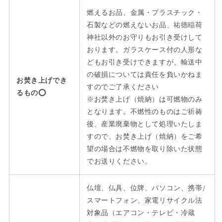
燃えるお品、金属・プラスチック・
石製などの燃えないお品、祐徳稲荷
神社以外のお守りもお引き受けして
おります。ガラスケース付の人形な
どもお引き受けできますが、輸送中
の破損については責任を負いかねま
お焚き上げでき
すのでご了承ください
るもの⭕️
※お焚き上げ（焼納）は可燃物のみ
となります。不燃性のものはご祈祷
後、産業廃棄物として処理いたしま
すので、お焚き上げ（焼納）をご希
望の場合は不燃物を取り除いた状態
でお送りください。
仏壇、仏具、位牌、パソコン、携帯/
スマートフォン、家電リサイクル法
対象品（エアコン・テレビ・冷蔵